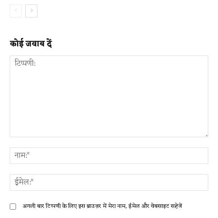
कोई जवाब दें
टिप्पणी:
ना
ईम
अगली बार टिप्पणी के लिए इस ब्राउज़र में मेरा नाम, ईमेल और वेबसाइट सहेजें