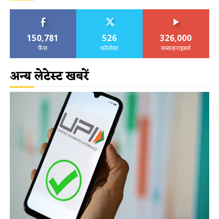
150,781
526
326,000
फैंस
फॉलोवर
सब्सक्राइबर्स
अन्य लेटेस्ट खबरें