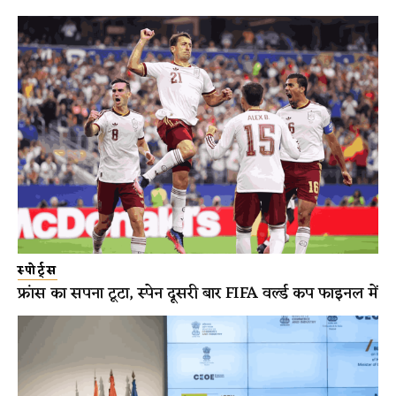
स्पोर्ट्स
फ्रांस का सपना टूटा, स्पेन दूसरी बार FIFA वर्ल्ड कप फाइनल में