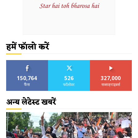
हमें फॉलो करें
150,764
526
327,000
फैंस
फॉलोवर
सब्सक्राइबर्स
अन्य लेटेस्ट खबरें