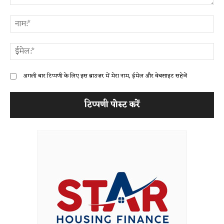
टिप्पणी:
ना
ईम
अगली बार टिप्पणी के लिए इस ब्राउज़र में मेरा नाम, ईमेल और वेबसाइट सहेजें