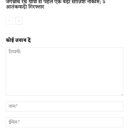
जगन्नाथ रथ यात्रा से पहले एक बड़ी साज़िश नाकाम; 5
आतंकवादी गिरफ्तार
कोई जवाब दें
टिप्पणी:
ना
ईम