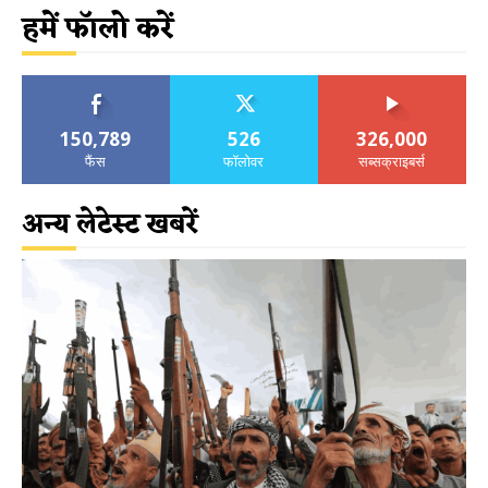
हमें फॉलो करें
150,789
526
326,000
फैंस
फॉलोवर
सब्सक्राइबर्स
अन्य लेटेस्ट खबरें