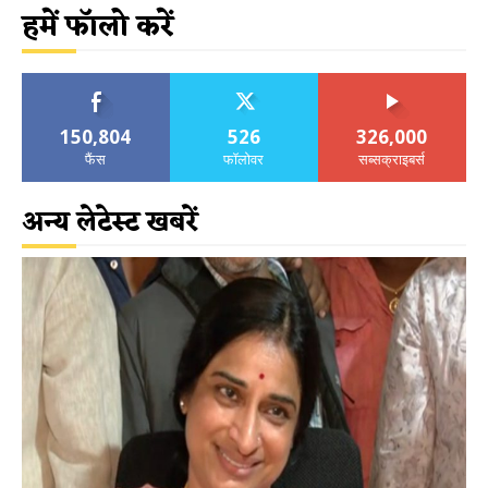
हमें फॉलो करें
150,804
526
326,000
फैंस
फॉलोवर
सब्सक्राइबर्स
अन्य लेटेस्ट खबरें