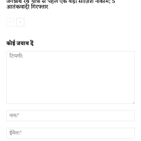
जगन्नाथ रथ यात्रा से पहले एक बड़ी साज़िश नाकाम; 5
आतंकवादी गिरफ्तार
कोई जवाब दें
टिप्पणी:
ना
ईम