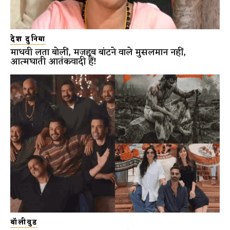
देश दुनिया
माधवी लता बोलीं, मजहब बांटने वाले मुसलमान नहीं,
आत्मघाती आतंकवादी हैं!
बॉलीवुड