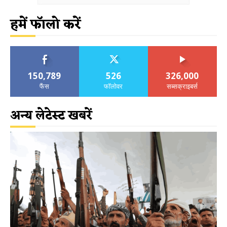
हमें फॉलो करें
150,789
526
326,000
फैंस
फॉलोवर
सब्सक्राइबर्स
अन्य लेटेस्ट खबरें