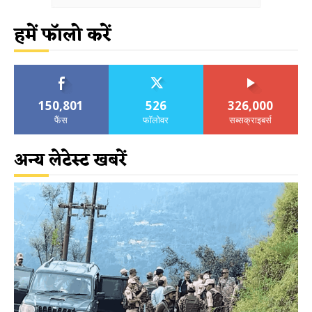
हमें फॉलो करें
150,801
526
326,000
फैंस
फॉलोवर
सब्सक्राइबर्स
अन्य लेटेस्ट खबरें