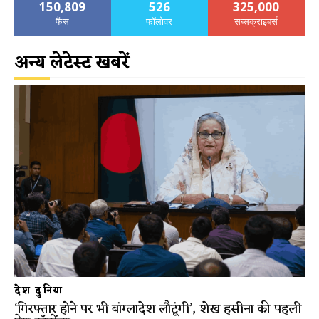
150,809
526
325,000
फैंस
फॉलोवर
सब्सक्राइबर्स
अन्य लेटेस्ट खबरें
देश दुनिया
‘गिरफ्तार होने पर भी बांग्लादेश लौटूंगी’, शेख हसीना की पहली