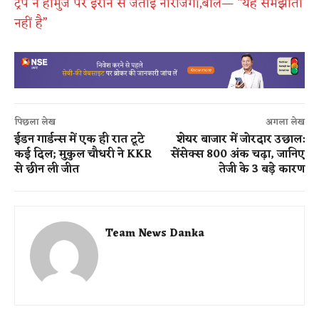
ट्रंप ने होर्मुज पर ईरान से जताई नाराजगी,बोले— “यह समझौता
नहीं है”
पिछला लेख
अगला लेख
ईडन गार्डन्स में एक ही रात टूटे
शेयर बाजार में जोरदार उछाल:
कई दिल; मुकुल चौधरी ने KKR
सेंसेक्स 800 अंक चढ़ा, जानिए
से छीन ली जीत
तेजी के 3 बड़े कारण
Team News Danka