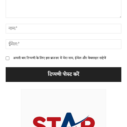
टिप्पणी:
ना
ईम
अगली बार टिप्पणी के लिए इस ब्राउज़र में मेरा नाम, ईमेल और वेबसाइट सहेजें