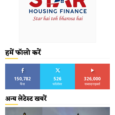
हमें फॉलो करें
150,782
526
326,000
फैंस
फॉलोवर
सब्सक्राइबर्स
अन्य लेटेस्ट खबरें