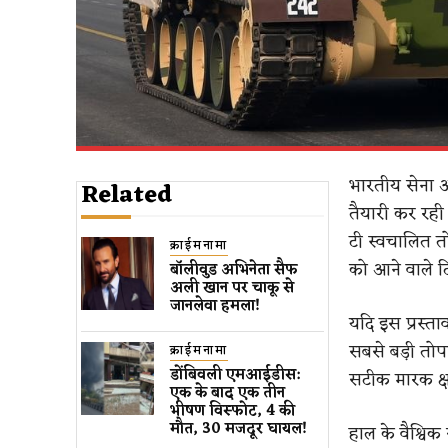
भारतीय सेना अ
Related
तैयारी कर रही
टी स्वचालित तो
क्राईमनामा
को आने वाले दि
बॉलीवुड​ अभिनेता सैफ
अली खान पर चाकू से ​
जानलेवा हमला​!
यदि इस प्रस्ता
सबसे बड़ी तोप
क्राईमनामा
डोंबिवली एमआईडीस:
सटीक मारक क्ष
एक के बाद एक तीन
भीषण विस्फोट, 4 की
मौत, 30 मजदूर घायल!
हाल के वैश्विक