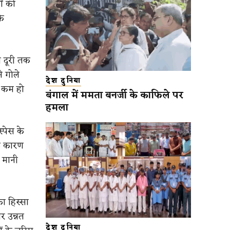
ों की
के
ी दूरी तक
े गोले
देश दुनिया
ा कम हो
बंगाल में ममता बनर्जी के काफिले पर
हमला
स्पेस के
के कारण
 मानी
ा हिस्सा
र उन्नत
देश दुनिया