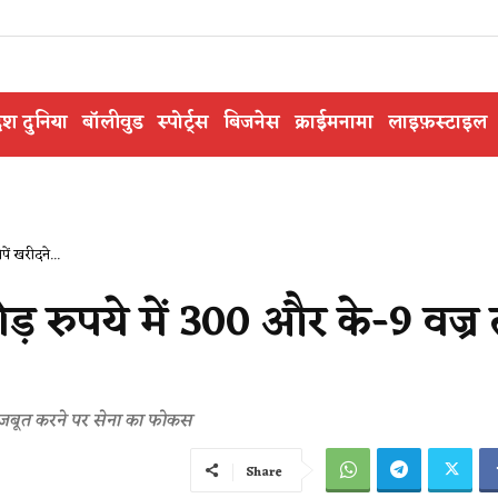
ेश दुनिया
बॉलीवुड
स्पोर्ट्स
बिजनेस
क्राईमनामा
लाइफ़स्टाइल
ें खरीदने...
 रुपये में 300 और के-9 वज्र त
कत मजबूत करने पर सेना का फोकस
Share