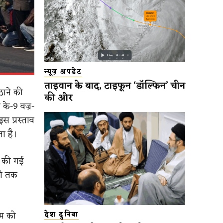
न्यूज़ अपडेट
ताइवान के बाद, टाइफून ‘डॉल्फिन’ चीन
ठाने की
की ओर
के-9 वज्र-
इस प्रस्ताव
ा है।
ू की गई
री तक
रम को
देश दुनिया