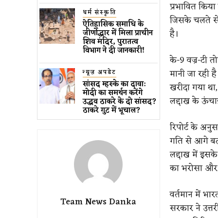
प्रभावित किया ह
धर्म संस्कृति
जिसके चलते से
ऐतिहासिक समाधि के
है।
जीर्णोद्धार में मिला प्राचीन
शिव मंदिर, पुरातत्व
विभाग ने दी जानकारी!
के-9 वज्र-टी
मानी जा रही है
न्यूज़ अपडेट
सांसद म्हस्के का दावा:
खरीदा गया था, 
मोदी का समर्थन करेंगे
लद्दाख के ऊंचाई
उद्धव ठाकरे के दो सांसद?
ठाकरे गुट में भूचाल?
रिपोर्ट के अनु
गति से आगे बढ़
लद्दाख में इसक
का भरोसा और 
वर्तमान में भार
Team News Danka
सरकार ने उत्त