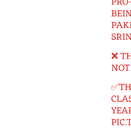
PRO-
BEI
PAK
SRI
❌ T
NOT
✅TH
CLA
YEAR
PIC