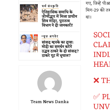
गए, जिन्हें पी
धर्म संस्कृति
मिग-29 की तस्
ऐतिहासिक समाधि के
था।
जीर्णोद्धार में मिला प्राचीन
शिव मंदिर, पुरातत्व
विभाग ने दी जानकारी!
SOC
न्यूज़ अपडेट
CLA
सांसद म्हस्के का दावा:
मोदी का समर्थन करेंगे
IND
उद्धव ठाकरे के दो सांसद?
ठाकरे गुट में भूचाल?
HEA
❌ TH
✅ P
Team News Danka
UNV