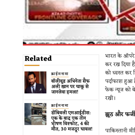
भारत के ऑपरेशन
Related
कर रख दिया है
को ध्वस्त कर 
क्राईमनामा
पर्दाफाश हुआ 
बॉलीवुड​ अभिनेता सैफ
अली खान पर चाकू से ​
फेक न्यूज को 
जानलेवा हमला​!
रखी।
क्राईमनामा
डोंबिवली एमआईडीस:
झूठ और फर्जी
एक के बाद एक तीन
भीषण विस्फोट, 4 की
मौत, 30 मजदूर घायल!
पाकिस्तानी म