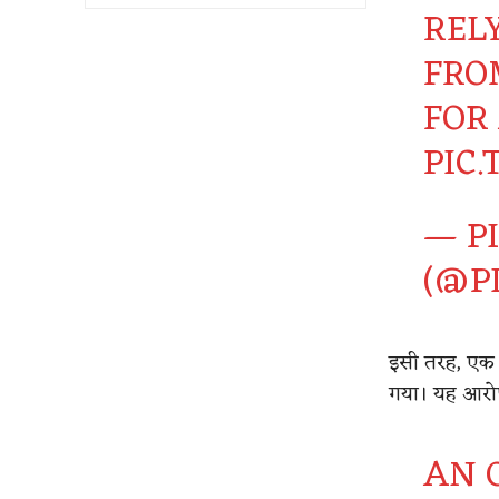
REL
FRO
FOR
PIC
— P
(@P
इसी तरह, एक पु
गया। यह आरोप
AN 