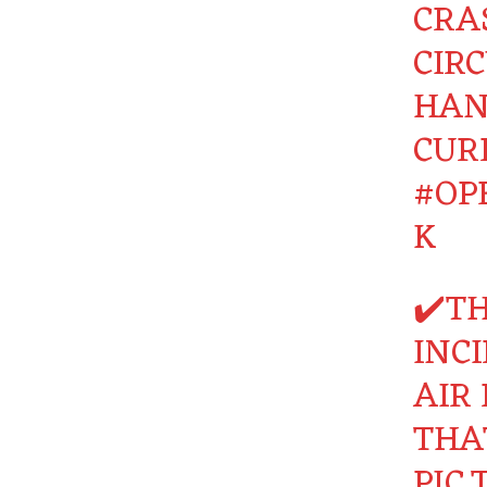
CRA
CIR
HAN
CUR
#OP
K
✔️T
INC
AIR 
THA
PIC