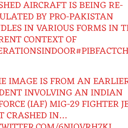
SHED AIRCRAFT IS BEING RE-
CULATED BY PRO-PAKISTAN
DLES IN VARIOUS FORMS IN T
RENT CONTEXT OF
ERATIONSINDOOR
#PIBFACTC
HE IMAGE IS FROM AN EARLIE
IDENT INVOLVING AN INDIAN
FORCE (IAF) MIG-29 FIGHTER J
T CRASHED IN…
.TWITTER.COM/6NJQVRH7KJ