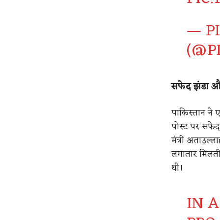
— P
(@P
सफेद झंडा औ
पाकिस्तान ने 
पोस्ट पर सफेद
मंत्री अताउल्ल
लगातार मिलती
थी।
IN 