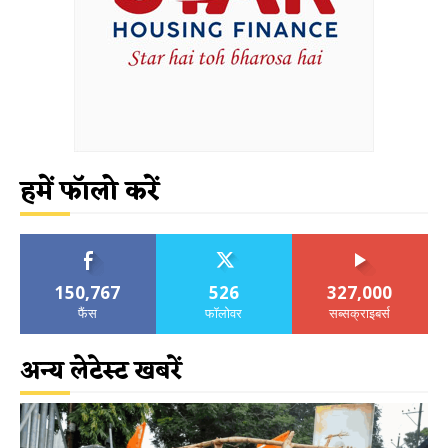
हमें फॉलो करें
150,767
526
327,000
फैंस
फॉलोवर
सब्सक्राइबर्स
अन्य लेटेस्ट खबरें