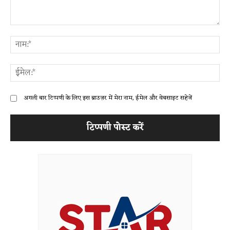
टिप्पणी:
ना
ईम
अगली बार टिप्पणी के लिए इस ब्राउज़र में मेरा नाम, ईमेल और वेबसाइट सहेजें