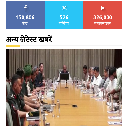
150,806
526
326,000
फैंस
फॉलोवर
सब्सक्राइबर्स
अन्य लेटेस्ट खबरें