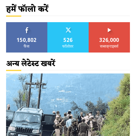
हमें फॉलो करें
150,802
526
326,000
फैंस
फॉलोवर
सब्सक्राइबर्स
अन्य लेटेस्ट खबरें