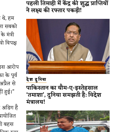
पहली तिमाही में केंद्र की शुद्ध प्राप्तियों
ने लक्ष्य की रफ्तार पकड़ी!
 थे, हम
 करना सबको
 मंत्री
वो विपक्ष
े उस आरोप
 के पूर्व
देश दुनिया
प्रैल से
पाकिस्तान का यौम-ए-इस्तेहसाल
ीं हुई।”
‘तमाशा’, दुनिया समझती है: विदेश
मंत्रालय!
र अडिग है
्रायोजित
ीखी बहस