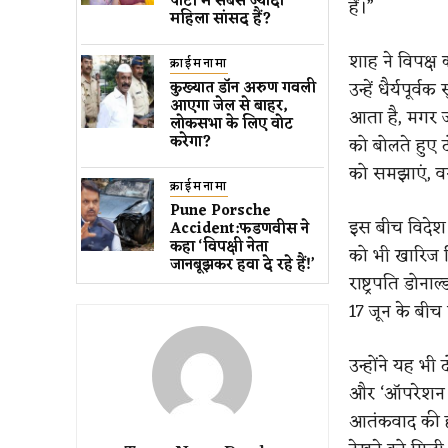
पार्टी में सबसे ज्यादा
हैं।”
महिला सांसद हैं?
शाह ने विपक्ष
क्राईमनामा
उन्हें धैर्यपूर
कुख्यात डॉन अरुण गवली ​
आएगा जेल से बाहर​,
आता है, मगर जब
लोकसभा के लिए वोट
करेगा?
को बोलते हुए ट
को समझाएं, वर
क्राईमनामा
Pune Porsche
इस बीच विदेश 
Accident:फडणवीस ने
कहा ‘विपक्षी नेता
को भी खारिज कि
जानबूझकर हवा दे रहे हैं!’
राष्ट्रपति डोन
17 जून के बीच 
उन्होंने यह भ
और ‘ऑपरेशन सि
आतंकवाद की हो