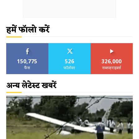
हमें फॉलो करें
150,775
526
326,000
फैंस
फॉलोवर
सब्सक्राइबर्स
अन्य लेटेस्ट खबरें