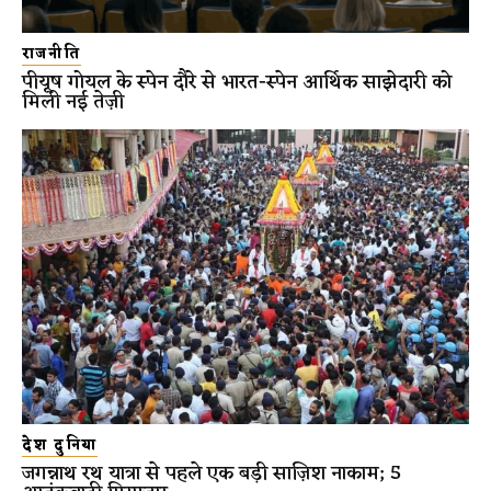
राजनीति
पीयूष गोयल के स्पेन दौरे से भारत-स्पेन आर्थिक साझेदारी को
मिली नई तेज़ी
देश दुनिया
जगन्नाथ रथ यात्रा से पहले एक बड़ी साज़िश नाकाम; 5