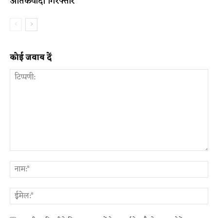
आतंकवादी गिरफ्तार
कोई जवाब दें
टिप्पणी:
ना
ईम