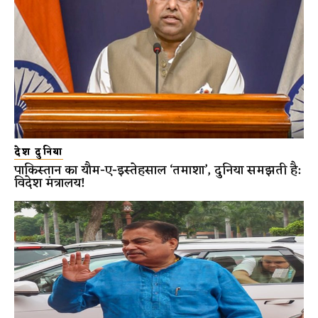
देश दुनिया
पाकिस्तान का यौम-ए-इस्तेहसाल ‘तमाशा’, दुनिया समझती है:
विदेश मंत्रालय!