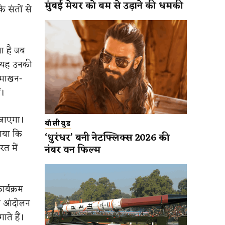
मुंबई मेयर को बम से उड़ाने की धमकी
े संतों से
ा है जब
ि यह उनकी
ं माखन-
ं।
 जाएगा।
बॉलीवुड
ताया कि
‘धुरंधर’ बनी नेटफ्लिक्स 2026 की
रत में
नंबर वन फिल्म
ार्यक्रम
इस आंदोलन
ाते हैं।