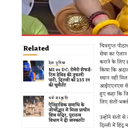
चित्रगुप्त पीठा
Related
सेवा का ऐलान 
कराने के लिए ह
देश दुनिया
किया कि अदालती
MI vs DC: रोमेरो शेफर्ड-
टिम डेविड की तूफानी
स्थान नहीं मिल
पारी, दिल्ली को 235 रन
आईएएनएस से बा
की चुनौती!
हुए कहा कि जि
धर्म संस्कृति
लिए संतों-भक्त
ऐतिहासिक समाधि के
जीर्णोद्धार में मिला प्राचीन
शिव मंदिर, पुरातत्व
उन्होंने संतों
विभाग ने दी जानकारी!
दिल्ली में हिं