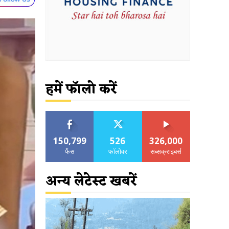
हमें फॉलो करें
150,799
526
326,000
फैंस
फॉलोवर
सब्सक्राइबर्स
अन्य लेटेस्ट खबरें