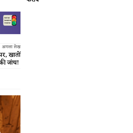
करीब
अगला लेख
पर, खातों
की जांच!