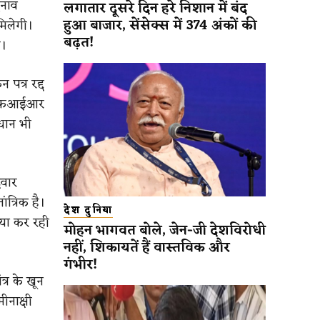
ुनाव
लगातार दूसरे दिन हरे निशान में बंद
हुआ बाजार, सेंसेक्स में 374 अंकों की
मिलेगी।
बढ़त!
ै।
 पत्र रद्द
ी एफआईआर
वधान भी
दवार
त्रिक है।
देश दुनिया
्या कर रही
मोहन भागवत बोले, जेन-जी देशविरोधी
नहीं, शिकायतें हैं वास्तविक और
गंभीर!
्र के खून
ीनाक्षी