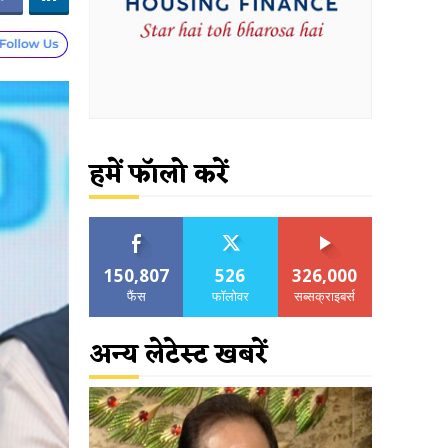
हमें फॉलो करें
150,807
526
326,000
फैंस
फॉलोवर
सब्सक्राइबर्स
अन्य लेटेस्ट खबरें