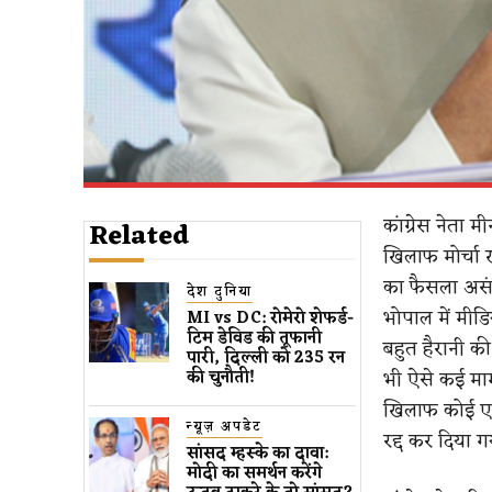
कांग्रेस नेता 
Related
खिलाफ मोर्चा ख
का फैसला असंव
देश दुनिया
भोपाल में मीडि
MI vs DC: रोमेरो शेफर्ड-
टिम डेविड की तूफानी
बहुत हैरानी क
पारी, दिल्ली को 235 रन
भी ऐसे कई माम
की चुनौती!
खिलाफ कोई एफ
न्यूज़ अपडेट
रद्द कर दिया 
सांसद म्हस्के का दावा:
मोदी का समर्थन करेंगे