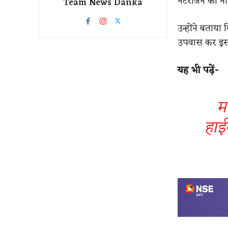
नटराजन का ना
Team News Danka
उन्होंने बताया
उपवास कर इस
यह भी पढ़ें-
मह
हाई