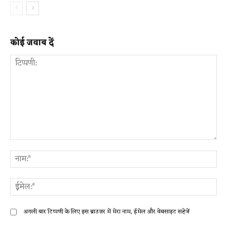
कोई जवाब दें
टिप्पणी:
ना
ईम
अगली बार टिप्पणी के लिए इस ब्राउज़र में मेरा नाम, ईमेल और वेबसाइट सहेजें