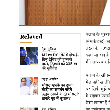
पंजाब के मुख्
Related
मिसकंडक्ट) का
तख्त के जत्थेद
देश दुनिया
कहा जा रहा है
MI vs DC: रोमेरो शेफर्ड-
टिम डेविड की तूफानी
मैंने साफ कर द
पारी, दिल्ली को 235 रन
की चुनौती!
पंजाब के सीएम
न्यूज़ अपडेट
मेल नहीं खाती
सांसद म्हस्के का दावा:
पर सिर्फ मुझे ब
मोदी का समर्थन करेंगे
उद्धव ठाकरे के दो सांसद?
में रखकर फैसले 
ठाकरे गुट में भूचाल?
ऐसा लगता है कि
का इस्तेमाल कर
देश दुनिया