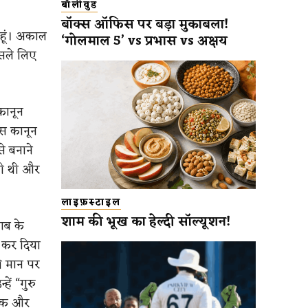
बॉलीवुड
बॉक्स ऑफिस पर बड़ा मुकाबला!
ा हूं। अकाल
‘गोलमाल 5’ vs प्रभास vs अक्षय
ैसले लिए
कानून
उस कानून
े बनाने
नी थी और
लाइफ़स्टाइल
शाम की भूख का हेल्दी सॉल्यूशन!
ाब के
 कर दिया
ी मान पर
ें “गुरु
जिक और