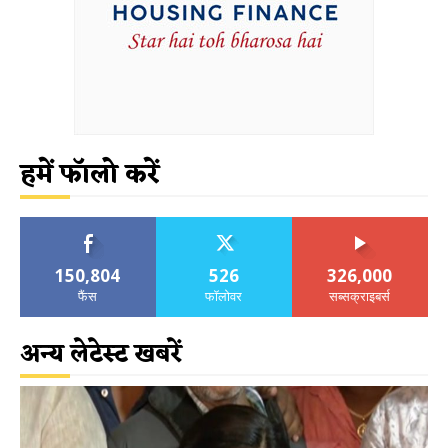
हमें फॉलो करें
150,804
526
326,000
फैंस
फॉलोवर
सब्सक्राइबर्स
अन्य लेटेस्ट खबरें