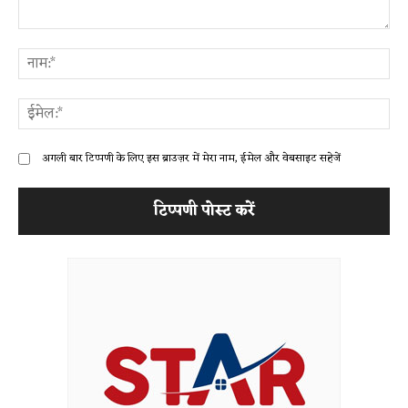
टिप्पणी:
ना
ईम
अगली बार टिप्पणी के लिए इस ब्राउज़र में मेरा नाम, ईमेल और वेबसाइट सहेजें