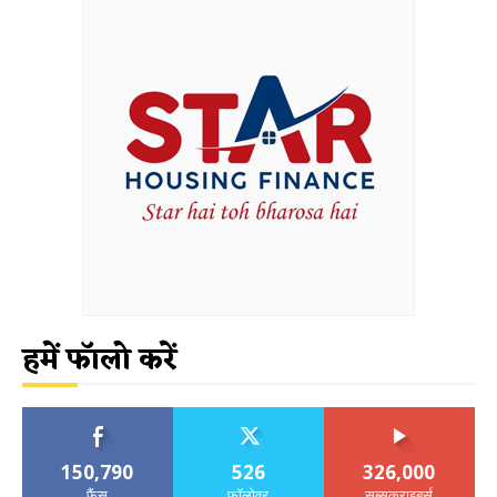
हमें फॉलो करें
150,790
526
326,000
फैंस
फॉलोवर
सब्सक्राइबर्स