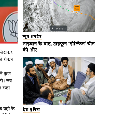
न्यूज़ अपडेट
ताइवान के बाद, टाइफून ‘डॉल्फिन’ चीन
की ओर
र लिखकर
को रोकने
छले कुछ
ाती। जब
िए कहा
य वहां के
देश दुनिया