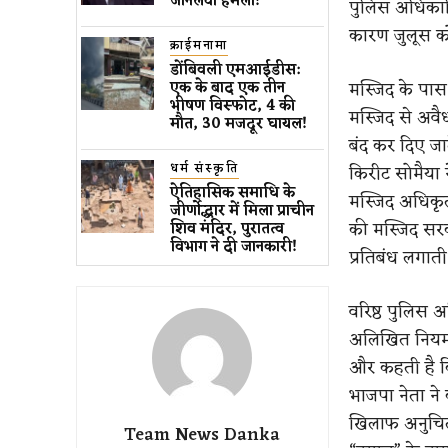
जानलेवा हमला​!
पुलिस अधिकार
कारण जुलूस क
क्राईमनामा
डोंबिवली एमआईडीस:
मस्जिद के पास
एक के बाद एक तीन
भीषण विस्फोट, 4 की
मस्जिद से अवै
मौत, 30 मजदूर घायल!
बंद कर दिए जात
धर्म संस्कृति
किरीट सोमैया 
ऐतिहासिक समाधि के
मस्जिद अधिकृ
जीर्णोद्धार में मिला प्राचीन
की मस्जिद सरका
शिव मंदिर, पुरातत्व
विभाग ने दी जानकारी!
प्रतिबंध लगाती
वरिष्ठ पुलिस 
अलिखित नियमा
और कहती है क
भाजपा नेता ने
खिलाफ अनुचित 
Team News Danka