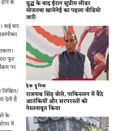
होने के
युद्ध के बाद ईरान सुप्रीम लीडर
मोजतबा खामेनेई का पहला वीडियो
जारी
ा। कई बार
उडस्पीकर
ा सकता।
200 फुट
यक्रम पर
देश दुनिया
की लिखित/
राजनाथ सिंह बोले, पाकिस्तान में बैठे
 देती है
आतंकियों और सरपरस्तों को
नेस्तनाबूत किया
ों के
ोपर में