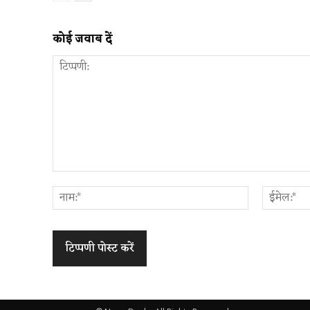
कोई जवाब दें
टिप्पणी:
नाम:*