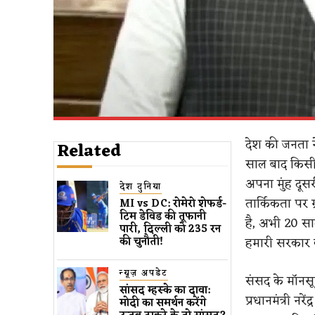
देश की जनता ने
Related
साल बाद किसी 
अपना मुंह दूस
देश दुनिया
तार्किकता पर 
MI vs DC: रोमेरो शेफर्ड-
टिम डेविड की तूफानी
है, अभी 20 साल
पारी, दिल्ली को 235 रन
हमारी सरकार क
की चुनौती!
न्यूज़ अपडेट
संसद के मॉनसून 
सांसद म्हस्के का दावा:
प्रधानमंत्री नरे
मोदी का समर्थन करेंगे