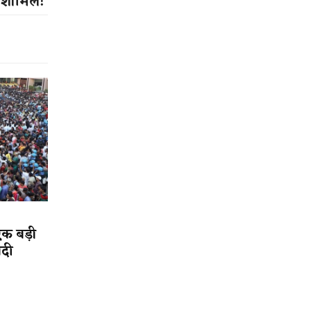
 शामिल​! ​
एक बड़ी
ादी