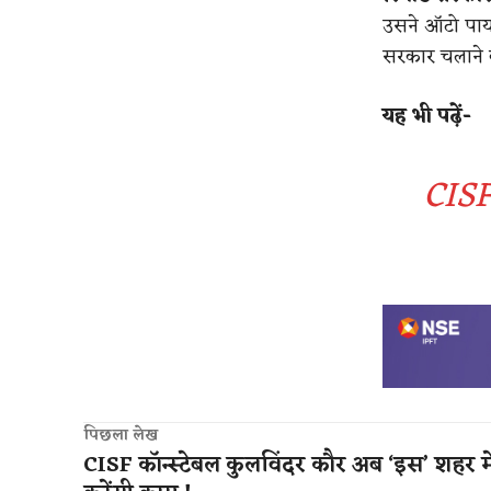
उसने ऑटो पायल
सरकार चलाने 
यह भी पढ़ें-
CISF
पिछला लेख
CISF कॉन्स्टेबल कुलविंदर कौर अब ‘इस’ शहर मे