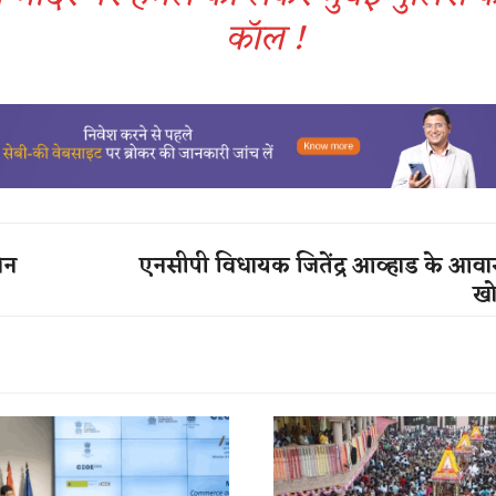
कॉल !
ोन
एनसीपी विधायक जितेंद्र आव्हाड के आव
खो