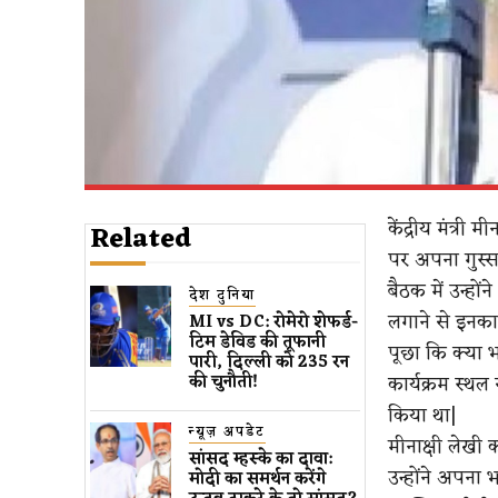
केंद्रीय मंत्र
Related
पर अपना गुस्स
बैठक में उन्हों
देश दुनिया
लगाने से इनका
MI vs DC: रोमेरो शेफर्ड-
टिम डेविड की तूफानी
पूछा कि क्या 
पारी, दिल्ली को 235 रन
कार्यक्रम स्थ
की चुनौती!
किया था|
न्यूज़ अपडेट
मीनाक्षी लेखी 
सांसद म्हस्के का दावा:
उन्होंने अपना
मोदी का समर्थन करेंगे