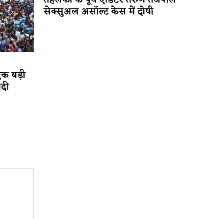
तहलका के पूर्व एडिटर तरुण तेजपाल
सेक्सुअल असॉल्ट केस में दोषी
एक बड़ी
ादी