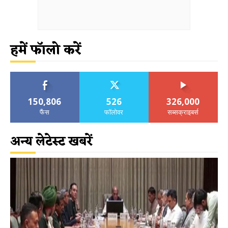
हमें फॉलो करें
150,806
526
326,000
फैंस
फॉलोवर
सब्सक्राइबर्स
अन्य लेटेस्ट खबरें