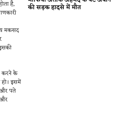
माफिया अतीक अहमद के बेटे अबान
ोता है,
की सड़क हादसे में मौत
याणकारी
 तय मकसद
र
 इसकी
ा करने के
हो। इसमें
ि और पते
य और