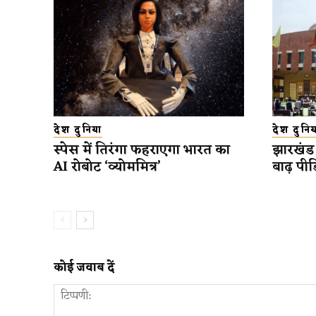
देश दुनिया
देश दुनिय
स्पेस में तिरंगा फहराएगा भारत का
झारखंड 
AI रोबोट ‘व्योममित्र’
बाढ़ पीड
कोई जवाब दें