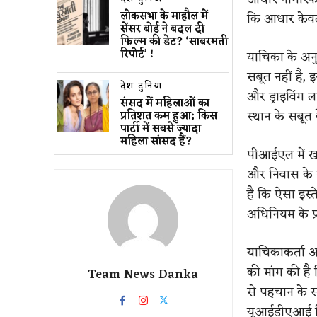
लोकसभा के माहौल में
कि आधार केवल
सेंसर बोर्ड ने बदल दी
फिल्म की डेट? ‘साबरमती
रिपोर्ट’ !
याचिका के अन
सबूत नहीं है, इ
देश दुनिया
और ड्राइविंग 
संसद में महिलाओं का
स्थान के सबूत 
प्रतिशत कम ​हुआ​; किस
पार्टी में सबसे ज्यादा
महिला सांसद हैं?
पीआईएल में खा
और निवास के स
है कि ऐसा इस
अधिनियम के प्
याचिकाकर्ता अश
की मांग की है
Team News Danka
से पहचान के 
यूआईडीएआई दिश