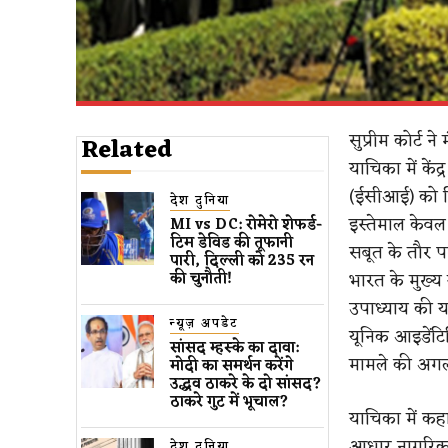
सुप्रीम कोर्
Related
याचिका में कें
(ईसीआई) को नि
देश दुनिया
इस्तेमाल केवल
MI vs DC: रोमेरो शेफर्ड-
टिम डेविड की तूफानी
सबूत के तौर प
पारी, दिल्ली को 235 रन
भारत के मुख्य
की चुनौती!
उपाध्याय की या
न्यूज़ अपडेट
यूनिक आइडेंट
सांसद म्हस्के का दावा:
मामले की अगल
मोदी का समर्थन करेंगे
उद्धव ठाकरे के दो सांसद?
ठाकरे गुट में भूचाल?
याचिका में क
आधार नागरिकता
देश दुनिया