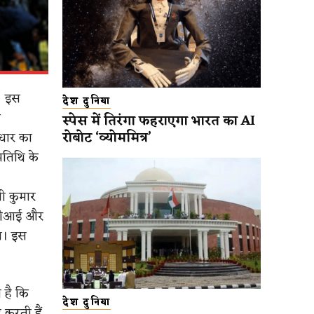
। इस
देश दुनिया
ग
स्पेस में तिरंगा फहराएगा भारत का AI
रोबोट ‘व्योममित्र’
धार का
मतिथि के
ी कुमार
 ईसीआई और
ा। इस
 है कि
देश दुनिया
करती हैं