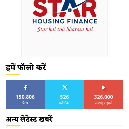
हमें फॉलो करें
150,806
526
326,000
फैंस
फॉलोवर
सब्सक्राइबर्स
अन्य लेटेस्ट खबरें