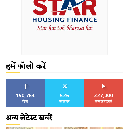
हमें फॉलो करें
150,764
526
327,000
फैंस
फॉलोवर
सब्सक्राइबर्स
अन्य लेटेस्ट खबरें