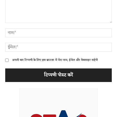
टिप्पणी:
ना
ईम
अगली बार टिप्पणी के लिए इस ब्राउज़र में मेरा नाम, ईमेल और वेबसाइट सहेजें