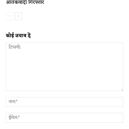
आतंकवादी गिरफ्तार
कोई जवाब दें
टिप्पणी:
ना
ईम