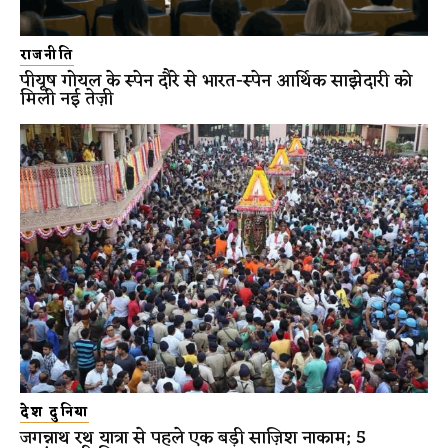
राजनीति
पीयूष गोयल के स्पेन दौरे से भारत-स्पेन आर्थिक साझेदारी को
मिली नई तेज़ी
देश दुनिया
जगन्नाथ रथ यात्रा से पहले एक बड़ी साज़िश नाकाम; 5