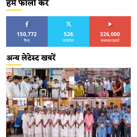
हमें फॉलो करें
150,772
526
326,000
फैंस
फॉलोवर
सब्सक्राइबर्स
अन्य लेटेस्ट खबरें