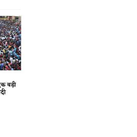
एक बड़ी
ादी