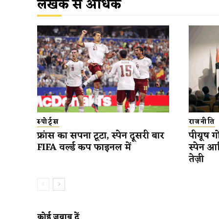
लेखक से अधिक
स्पोर्ट्स
राजनीति
फ्रांस का सपना टूटा, स्पेन दूसरी बार
पीयूष गो
FIFA वर्ल्ड कप फाइनल में
स्पेन आ
तेज़ी
कोई जवाब दें