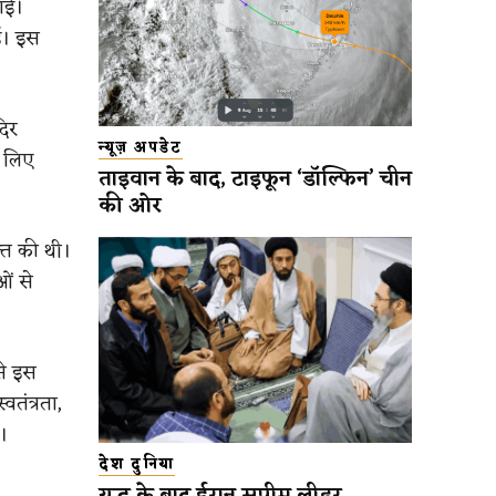
गई।
ई। इस
दिर
न्यूज़ अपडेट
े लिए
ताइवान के बाद, टाइफून ‘डॉल्फिन’ चीन
की ओर
क्त की थी।
ं से
से इस
तंत्रता,
ै।
देश दुनिया