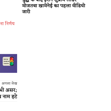
युद्ध के बाद ईरान सुप्रीम लीडर
मोजतबा खामेनेई का पहला वीडियो
जारी
ा निर्णय
अगला लेख
भी असर;
ख नाम हटे