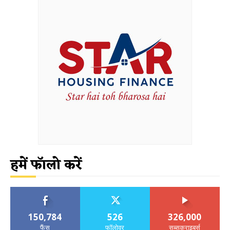
हमें फॉलो करें
150,784
526
326,000
फैंस
फॉलोवर
सब्सक्राइबर्स