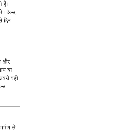
ी है।
। टैक्स,
से दिन
ता और
याय या
 सबसे बड़ी
क्स
मर्पण से