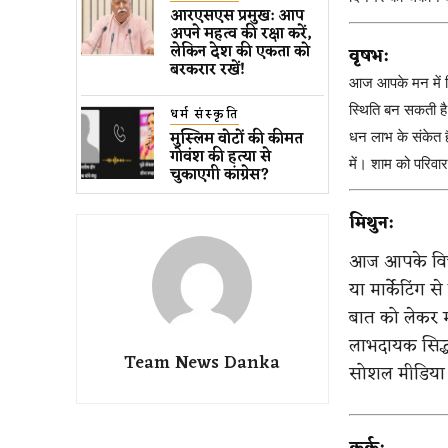
आरएसएस प्रमुख: आप
अपने महत्व की रक्षा करें,
लेकिन देश की एकता को
वृषभ:
बरकरार रखें!
आज आपके मन में स्थ
स्थिति बन सकती ह
धर्म संस्कृति
मुस्लिम वोटों की कीमत
धन लाभ के संकेत है
गोवंश की हत्या से
में। शाम को परिवा
चुकाएगी कांग्रेस?
मिथुन:
आज आपके विचारो
या मार्केटिंग 
बात को लेकर मत
लाभदायक सिद्ध 
Team News Danka
सोशल मीडिया स