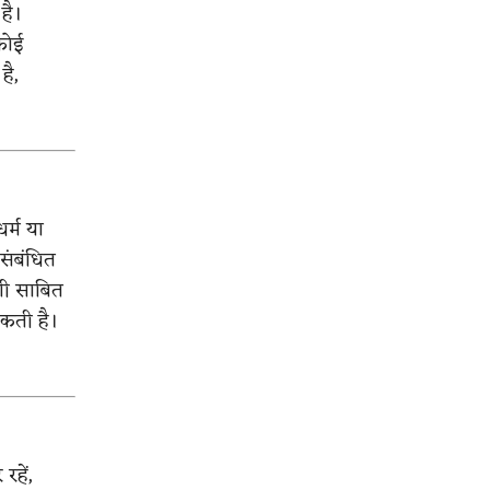
है।
कोई
है,
र्म या
े संबंधित
गी साबित
सकती है।
रहें,