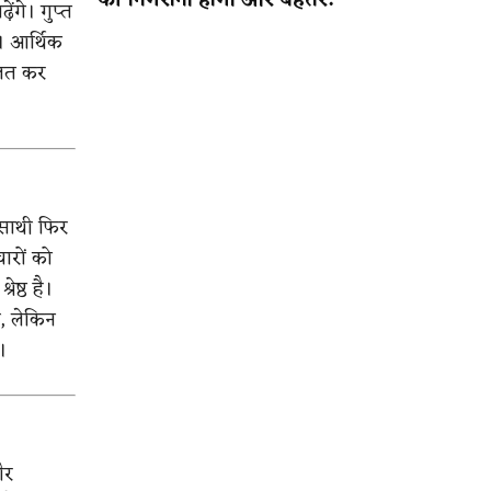
की निगरानी होगी और बेहतर!
गे। गुप्त
ं। आर्थिक
लित कर
साथी फिर
ारों को
ेष्ठ है।
, लेकिन
।
और