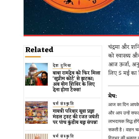
चंद्रमा और शन
Related
को स्वास्थ्य औ
आज ऊर्जा, अन
देश दुनिया
लिए 5 मई का द
बाबा रामदेव को फिर मिला
‘सुप्रीम कोर्ट’ ​से​ झटका;
अब योग शिविर के लिए
देना होगा टैक्स​!
मेष:
धर्म संस्कृति
आज का दिन आपके लिए
गायत्री परिवार युवा प्रज्ञा
और आप उन्हें सफलता
मंडल ट्रस्ट की रजत जयंती
लाभदायक सिद्ध होंग
पर पांच कुंडीय यज्ञ संपन्न!
सकती है। वाहन चला
धर्म संस्कृति
दिनभर की थकान क