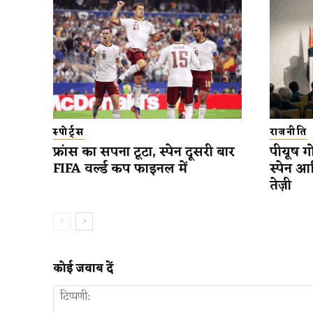
स्पोर्ट्स
राजनीति
फ्रांस का सपना टूटा, स्पेन दूसरी बार
पीयूष गो
FIFA वर्ल्ड कप फाइनल में
स्पेन आ
तेज़ी
कोई जवाब दें