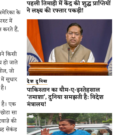
पहली तिमाही में केंद्र की शुद्ध प्राप्तियों
ने लक्ष्य की रफ्तार पकड़ी!
मेरिका के
्ट में
करते हैं,
पने किसी
य हो जाते
सोल, जो
ें सुधार
देश दुनिया
है।
पाकिस्तान का यौम-ए-इस्तेहसाल
‘तमाशा’, दुनिया समझती है: विदेश
मंत्रालय!
 है। एक
छोटा सा
वाज़े की
छह सेकंड