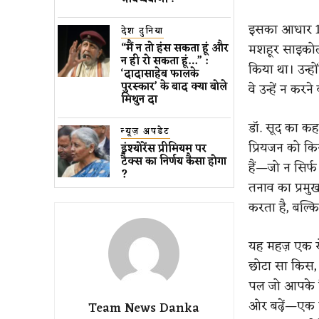
इसका आधार 19
देश दुनिया
मशहूर साइकोलॉ
“मैं न तो हंस सकता हूं और
न ही रो सकता हूं…” :
किया था। उन्ह
‘दादासाहेब फालके
पुरस्कार’ के बाद क्या बोले
वे उन्हें न कर
मिथुन दा
डॉ. सूद का कह
न्यूज़ अपडेट
प्रियजन को किस
इंश्योरेंस प्रीमियम पर
टैक्स का निर्णय कैसा होगा
हैं—जो न सिर्फ
?
तनाव का प्रमु
करता है, बल्क
यह महज़ एक रो
छोटा सा किस,
पल जो आपके रि
ओर बढ़ें—एक प
Team News Danka