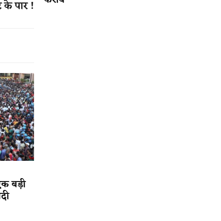
करीब
 के पार !
एक बड़ी
ादी