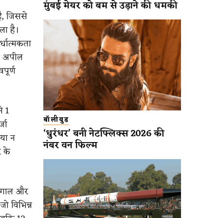
मुंबई मेयर को बम से उड़ाने की धमकी
है, जिससे
ला है।
र्धात्मकता
 की अपील
पूर्ण
े 1
बॉलीवुड
्जा
‘धुरंधर’ बनी नेटफ्लिक्स 2026 की
िया न
नंबर वन फिल्म
 के
 बंगाल और
 जो विभिन्न