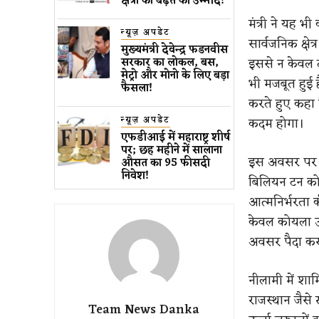
क्षेत्रों को बढ़त की उम्मीद!
मंत्री ने यह भी
न्यूज़ अपडेट
सार्वजनिक क्षे
मुख्यमंत्री देवेन्द्र फडनवीस
इससे न केवल दक्
सरकार का लोकल, बस,
मेट्रो और मोनो के लिए बड़ा
भी मजबूत हुई है
फैसला!
करते हुए कहा क
न्यूज़ अपडेट
कदम होगा।
एफडीआई में महाराष्ट्र शीर्ष
पर; छह महीने में सालाना
इस अवसर पर कें
औसत का 95 फीसदी
निवेश!
बिलियन टन कोय
आत्मनिर्भरता 
केवल कोयला उत
अवसर पैदा करन
नीलामी में शाम
राजस्थान जैसे ख
Team News Danka