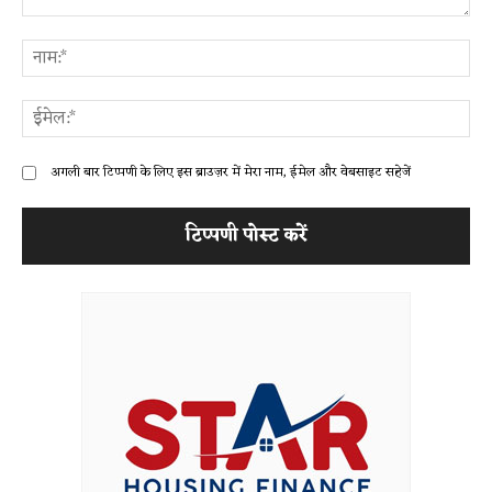
टिप्पणी:
ना
ईम
अगली बार टिप्पणी के लिए इस ब्राउज़र में मेरा नाम, ईमेल और वेबसाइट सहेजें