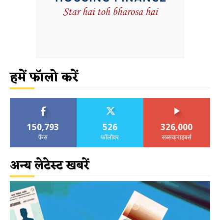
हमें फॉलो करें
150,793
526
326,000
फैंस
फॉलोवर
सब्सक्राइबर्स
अन्य लेटेस्ट खबरें