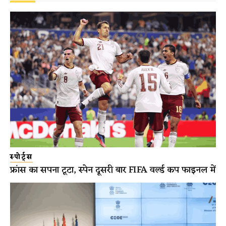
स्पोर्ट्स
फ्रांस का सपना टूटा, स्पेन दूसरी बार FIFA वर्ल्ड कप फाइनल में