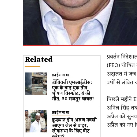
प्रवर्तन निदे
Related
(FEO) घोषित क
अदालत में जज 
क्राईमनामा
वर्षों से लंबित
डोंबिवली एमआईडीस:
एक के बाद एक तीन
भीषण विस्फोट, 4 की
पिछले महीने E
मौत, 30 मजदूर घायल!
अनिल सिंह तथा
क्राईमनामा
अप्रैल को सुन
कुख्यात डॉन अरुण गवली ​
अप्रैल को नए 
आएगा जेल से बाहर​,
लोकसभा के लिए वोट
करेगा?