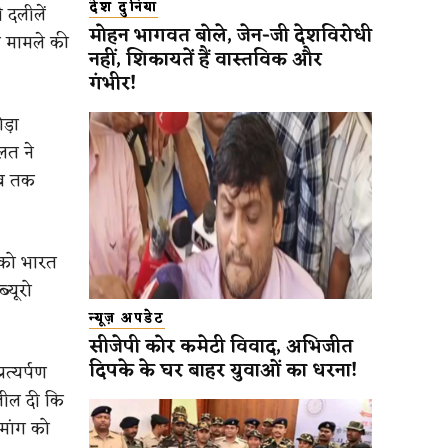
देश दुनिया
 दलीलें
मोहन भागवत बोले, जेन-जी देशविरोधी
 मामले की
नहीं, शिकायतें हैं वास्तविक और
गंभीर!
ड़ा
लत ने
अब तक
 को भारत
्यूरो
न्यूज़ अपडेट
सीजेपी कोर कमेटी विवाद, अभिजीत
दिपके के घर बाहर युवाओं का धरना!
रत्यर्पण
लील दी कि
मांग को