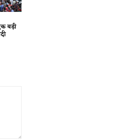
एक बड़ी
ादी