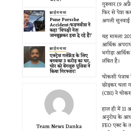
गुरुवार (9 अप
फिर से पेश क
क्राईमनामा
Pune Porsche
अगली सुनवाई 2
Accident:फडणवीस ने
कहा ‘विपक्षी नेता
जानबूझकर हवा दे रहे हैं!’
यह मामला 2018
आर्थिक अपराध
क्राईमनामा
भगोड़ा आर्थि
एक्ट्रेस गर्लफ्रेंड के लिए ​
लंबित है।
बनवाया 3 करोड़ का घर​, ​
चोर को बेंगलूरु पुलिस ने ​
किया गिरफ्तार!
चोकसी पंजाब 
छोड़कर चला गय
(CBI) ने चोक
हाल ही में 11 अ
अनुरोध के आधा
FEO एक्ट के 
Team News Danka