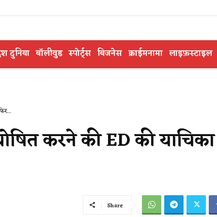
ेश दुनिया
बॉलीवुड
स्पोर्ट्स
बिजनेस
क्राईमनामा
लाइफ़स्टाइल
िर...
घोषित करने की ED की याचिका म
Share