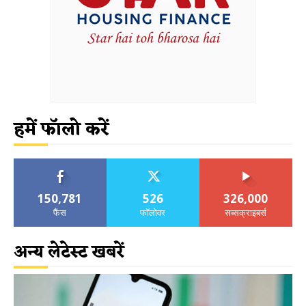
हमें फॉलो करें
150,781
526
326,000
फैंस
फॉलोवर
सब्सक्राइबर्स
अन्य लेटेस्ट खबरें