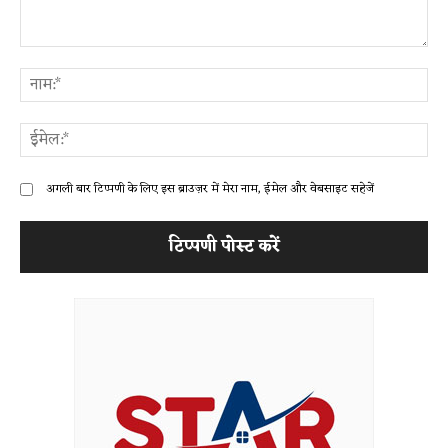
टिप्पणी:
ना
ईम
अगली बार टिप्पणी के लिए इस ब्राउज़र में मेरा नाम, ईमेल और वेबसाइट सहेजें