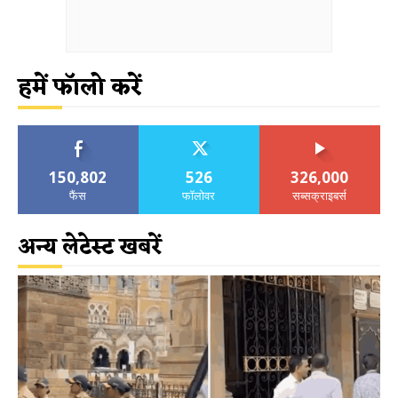
हमें फॉलो करें
150,802
526
326,000
फैंस
फॉलोवर
सब्सक्राइबर्स
अन्य लेटेस्ट खबरें