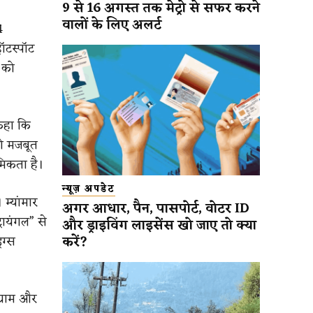
9 से 16 अगस्त तक मेट्रो से सफर करने
वालों के लिए अलर्ट
4
हॉटस्पॉट
 को
 कहा कि
को मजबूत
मिकता है।
न्यूज़ अपडेट
 म्यांमार
अगर आधार, पैन, पासपोर्ट, वोटर ID
रायंगल” से
और ड्राइविंग लाइसेंस खो जाए तो क्या
करें?
रग्स
ग्राम और