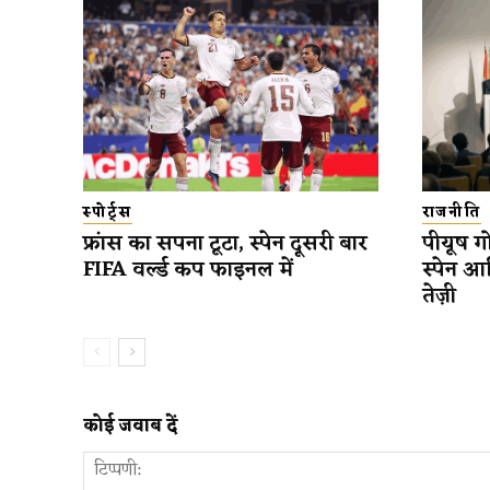
स्पोर्ट्स
राजनीति
फ्रांस का सपना टूटा, स्पेन दूसरी बार
पीयूष गो
FIFA वर्ल्ड कप फाइनल में
स्पेन आ
तेज़ी
कोई जवाब दें