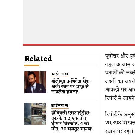
पूर्वोत्तर और 
Related
तहत आसाम सबस
पदार्थों की जब्
क्राईमनामा
जब्ती का सबसे 
बॉलीवुड​ अभिनेता सैफ
अली खान पर चाकू से ​
आंकड़ों पर आध
जानलेवा हमला​!
रिपोर्ट में साम
क्राईमनामा
डोंबिवली एमआईडीस:
रिपोर्ट के अन
एक के बाद एक तीन
20,398 गिरफ्त
भीषण विस्फोट, 4 की
मौत, 30 मजदूर घायल!
स्थान पर रहा।