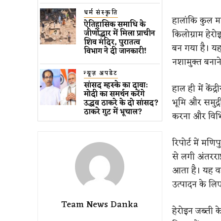
धर्म संस्कृति
हालांकि कुल म
ऐतिहासिक समाधि के
किलोग्राम हेरो
जीर्णोद्धार में मिला प्राचीन
शिव मंदिर, पुरातत्व
बन गया है। यह
विभाग ने दी जानकारी!
नशामुक्त बनाने
न्यूज़ अपडेट
सांसद म्हस्के का दावा:
हाल ही में कें
मोदी का समर्थन करेंगे
भूमि और समुद्
उद्धव ठाकरे के दो सांसद?
ठाकरे गुट में भूचाल?
करना और विभिन
रिपोर्ट में मणिप
से लगी अंतरराष
आता है। यह वह क
उत्पादन के लिए
Team News Danka
हेरोइन जब्ती क