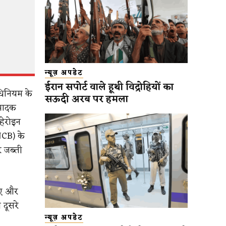
न्यूज़ अपडेट
ईरान सपोर्ट वाले हूथी विद्रोहियों का
अधिनियम के
सऊदी अरब पर हमला
मादक
 हेरोइन
NCB) के
र जब्ती
 गए और
 दूसरे
न्यूज़ अपडेट