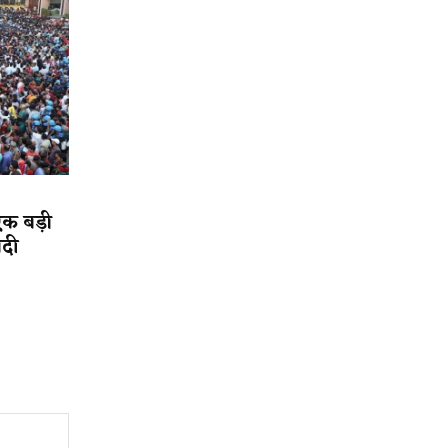
एक बड़ी
ादी