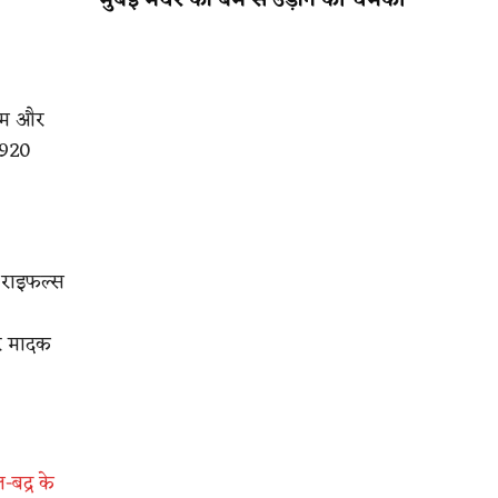
मुंबई मेयर को बम से उड़ाने की धमकी
फीम और
,920
 राइफल्स
और मादक
बद्र के