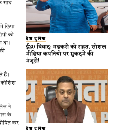
के साथ
ें छिपा
रोपी को
देश दुनिया
ा था।
ई20 विवाद: गडकरी को राहत, सोशल
 की
मीडिया कंपनियों पर मुकदमे की
मंजूरी!
 हैं।
ी कोशिश
लिस ने
पास के
 घोषित कर
देश दुनिया