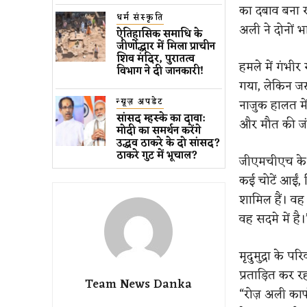
का दबाव बना र
धर्म संस्कृति
अली ने दोनों 
ऐतिहासिक समाधि के
जीर्णोद्धार में मिला प्राचीन
शिव मंदिर, पुरातत्व
हमले में गंभी
विभाग ने दी जानकारी!
गया, लेकिन जख्
न्यूज़ अपडेट
नाजुक हालत मे
सांसद म्हस्के का दावा:
और मौत की जंग
मोदी का समर्थन करेंगे
उद्धव ठाकरे के दो सांसद?
ठाकरे गुट में भूचाल?
जीएमचीएच के अ
कई चोटें आईं, 
शामिल हैं। वह 
वह सदमे में है।
मृदुमुद्रा के 
प्रताड़ित कर 
Team News Danka
“रोज़ अली काफ