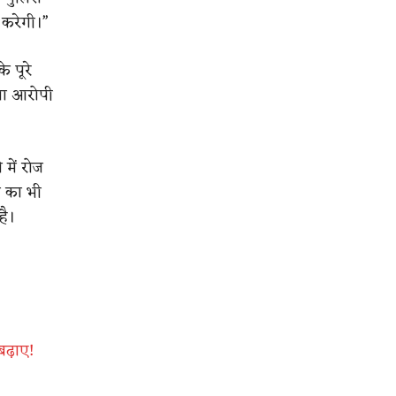
 करेगी।”
 पूरे
्या आरोपी
में रोज
 का भी
है।
बढ़ाए!