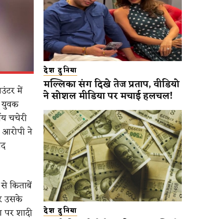
देश दुनिया
मल्लिका संग दिखे तेज प्रताप, वीडियो
ंटर में
ने सोशल मीडिया पर मचाई हलचल!
ू युवक
षीय चचेरी
न आरोपी ने
ाद
से किताबें
और उसके
रा पर शादी
देश दुनिया