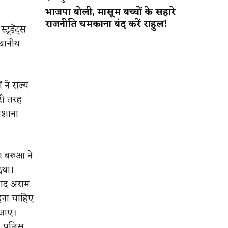
भाजपा बोली, मासूम बच्चों के सहारे
राजनीति चमकाना बंद करें राहुल!
टूडेंट्स
्थानीय
 ने राज्य
री तरह
िशाना
ा बरुआ ने
िया।
िहाद असम
रहना चाहिए
 जाए।
। पुलिस