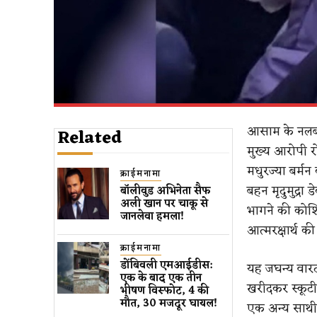
आसाम के नलबाड
Related
मुख्य आरोपी र
मधुरज्या बर्मन
क्राईमनामा
बहन मृदुमुद्र
बॉलीवुड​ अभिनेता सैफ
अली खान पर चाकू से ​
भागने की कोश
जानलेवा हमला​!
आत्मरक्षार्थ क
क्राईमनामा
डोंबिवली एमआईडीस:
यह जघन्य वारद
एक के बाद एक तीन
खरीदकर स्कूटी
भीषण विस्फोट, 4 की
मौत, 30 मजदूर घायल!
एक अन्य साथी आ