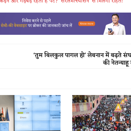
 अकड़न और गड़बड़ रहता है पेट? ‘सरलमत्स्यासन’ से मिलेगी राहत!
‘तुम बिलकुल पागल हो’ लेबनान में बढ़ते संघर्
की नेतन्याहू