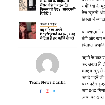
लोकसभा के माहौल में
सेंसर बोर्ड ने बदल दी
घमौरियों के मु
फिल्म की डेट? ‘साबरमती
तेज खुजली और 
रिपोर्ट’ !
हिस्सों में ज
लाइफ़स्टाइल
यह महिला अपने
एनएचएम ने गर्
Boyfriend को इस वजह
ठंडी और कम नम
से देती है हर महीने सैलरी
बिताएं। प्रभा
नहाने के बाद 
कर सकते हैं, 
मलहम खुद से न
कपड़े पहनें जो
Team News Danka
एक्सपर्ट्स कुछ 
कम 8-10 गिलास
त्वचा पर खास 