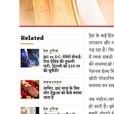
देश के कई हिस
Related
तापमान और गर्
पड़ रहा है। च
देश दुनिया
में त्वचा संबंध
MI vs DC: रोमेरो शेफर्ड-
टिम डेविड की तूफानी
की समस्याओं 
पारी, दिल्ली को 235 रन
नेशनल हेल्थ म
की चुनौती!
छोटी परेशानिय
लाइफ़स्टाइल
समस्या बन सकत
जानिए, छठ माता के प्रिय
भोग ठेकुआ को कैसे बनाया
जाता है
जब पसीना त्वचा
हो जाती है। इ
देश दुनिया
बच्चों, मोटापे 