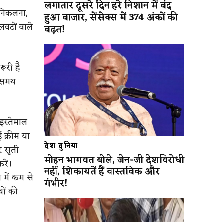
लगातार दूसरे दिन हरे निशान में बंद
ं निकलना,
हुआ बाजार, सेंसेक्स में 374 अंकों की
वटों वाले
बढ़त!
ूरी है
ा समय
इस्तेमाल
 क्रीम या
देश दुनिया
र सूती
मोहन भागवत बोले, जेन-जी देशविरोधी
रें।
नहीं, शिकायतें हैं वास्तविक और
न में कम से
गंभीर!
ों की