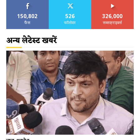
150,802
526
326,000
फैंस
फॉलोवर
सब्सक्राइबर्स
अन्य लेटेस्ट खबरें