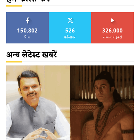
150,802
526
326,000
फैंस
फॉलोवर
सब्सक्राइबर्स
अन्य लेटेस्ट खबरें