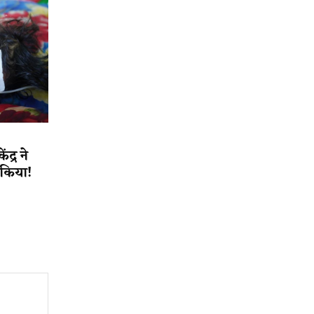
द्र ने
त किया!