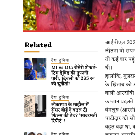
आईपीएल 2025 स
Related
जीतना वो सपना
तो कई बार पहु
देश दुनिया
थी।
MI vs DC: रोमेरो शेफर्ड-
टिम डेविड की तूफानी
हालांकि, गुज
पारी, दिल्ली को 235 रन
के खिताब को अ
की चुनौती!
वाली आरसीबी उन
देश दुनिया
कप्तान बदलते 
लोकसभा के माहौल में
बेंगलुरु (आरस
सेंसर बोर्ड ने बदल दी
फिल्म की डेट? ‘साबरमती
पाटीदार को सौ
रिपोर्ट’ !
बहुत बड़ा था, 
देश दुनिया