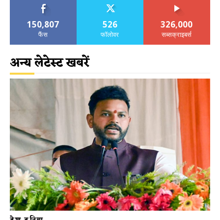
150,807
526
326,000
फैंस
फॉलोवर
सब्सक्राइबर्स
अन्य लेटेस्ट खबरें