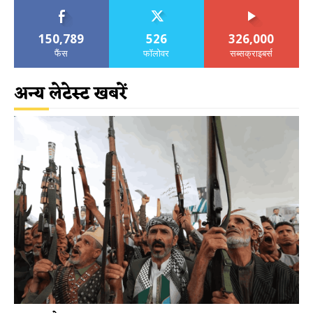
150,789
526
326,000
फैंस
फॉलोवर
सब्सक्राइबर्स
अन्य लेटेस्ट खबरें