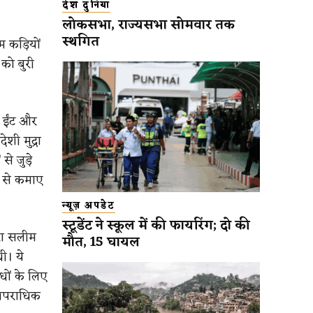
देश दुनिया
लोकसभा, राज्यसभा सोमवार तक
स्थगित
 कड़ियों
को बुरी
ी ईंट और
शी मुद्रा
े जुड़े
ह से कमाए
न्यूज़ अपडेट
स्टूडेंट ने स्कूल में की फायरिंग; दो की
वारा सलीम
मौत, 15 घायल
ी। ये
धों के लिए
 आपराधिक