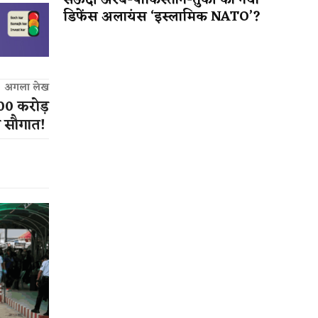
सऊदी अरब-पाकिस्तान-तुर्की का नया
डिफेंस अलायंस ‘इस्लामिक NATO’?
अगला लेख
00 करोड़
ी सौगात!