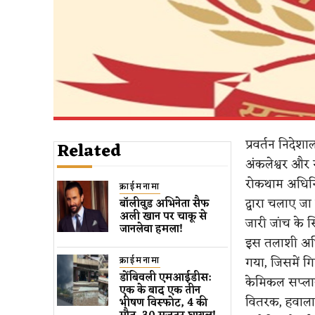
प्रवर्तन निदेश
Related
अंकलेश्वर और 
रोकथाम अधिन
क्राईमनामा
द्वारा चलाए जा
बॉलीवुड​ अभिनेता सैफ
अली खान पर चाकू से ​
जारी जांच के 
जानलेवा हमला​!
इस तलाशी अभिय
गया, जिसमें ग
क्राईमनामा
डोंबिवली एमआईडीस:
केमिकल सप्लायर
एक के बाद एक तीन
वितरक, हवाला
भीषण विस्फोट, 4 की