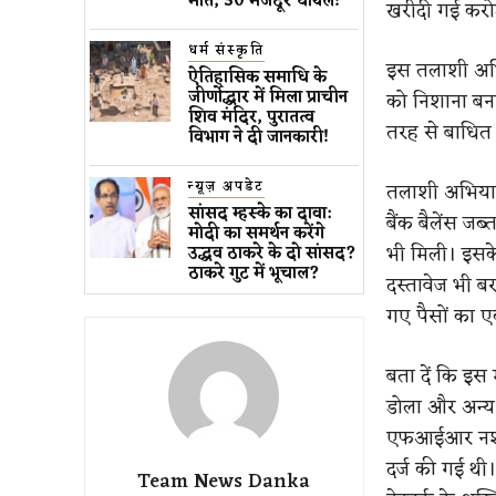
मौत, 30 मजदूर घायल!
खरीदी गई करोड़
धर्म संस्कृति
इस तलाशी अभिय
ऐतिहासिक समाधि के
जीर्णोद्धार में मिला प्राचीन
को निशाना बना
शिव मंदिर, पुरातत्व
तरह से बाधित
विभाग ने दी जानकारी!
न्यूज़ अपडेट
तलाशी अभियान 
सांसद म्हस्के का दावा:
बैंक बैलेंस ज
मोदी का समर्थन करेंगे
भी मिली। इसके 
उद्धव ठाकरे के दो सांसद?
ठाकरे गुट में भूचाल?
दस्तावेज भी ब
गए पैसों का एक
बता दें कि इस म
डोला और अन्य
एफआईआर नशीले 
दर्ज की गई थी
Team News Danka