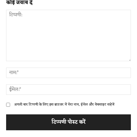
कोई जवाब दें
टिप्पणी:
ना
ईम
अगली बार टिप्पणी के लिए इस ब्राउज़र में मेरा नाम, ईमेल और वेबसाइट सहेजें