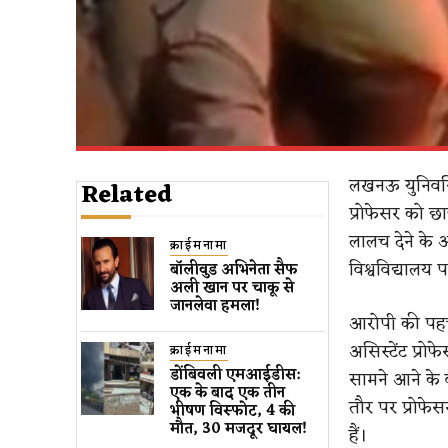
लखनऊ युनिवर्
Related
प्रोफेसर को छा
लालच देने के 
क्राईमनामा
विश्वविद्यालय प
बॉलीवुड​ अभिनेता सैफ
अली खान पर चाकू से ​
जानलेवा हमला​!
आरोपी की पहचान
असिस्टेंट प्र
क्राईमनामा
डोंबिवली एमआईडीस:
सामने आने के ब
एक के बाद एक तीन
तौर पर प्रोफे
भीषण विस्फोट, 4 की
मौत, 30 मजदूर घायल!
हैं।