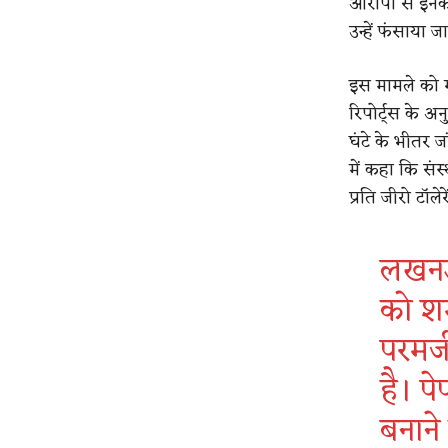
आरोपों से इनक
उन्हें फंसाया ज
इस मामले को गं
रिपोर्ट्स के 
घंटे के भीतर ज
में कहा कि सं
प्रति जीरो टॉल
लखनऊः
को शर्
परमजी
है। प
बनाने 