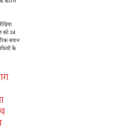
 के कारण
मीडिया
ति को 24
िकारिक बयान
धियों के
भाग
ा
ाव
ा