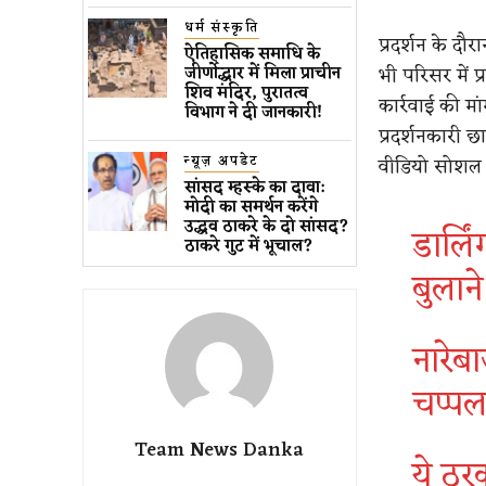
धर्म संस्कृति
प्रदर्शन के दौ
ऐतिहासिक समाधि के
भी परिसर में 
जीर्णोद्धार में मिला प्राचीन
शिव मंदिर, पुरातत्व
कार्रवाई की म
विभाग ने दी जानकारी!
प्रदर्शनकारी छ
न्यूज़ अपडेट
वीडियो सोशल म
सांसद म्हस्के का दावा:
मोदी का समर्थन करेंगे
उद्धव ठाकरे के दो सांसद?
डार्लि
ठाकरे गुट में भूचाल?
बुलान
नारेबा
चप्प
Team News Danka
ये ठर