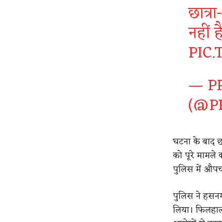
छात्रा
नहीं 
PIC
— P
(@P
घटना के बाद छ
को पूरे मामले क
पुलिस में औप
पुलिस ने हसनग
लिया। फिलहाल