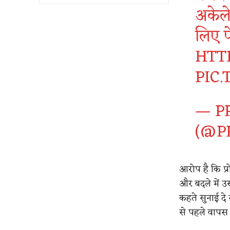
अकेले
लिए प
HTTP
PIC
— P
(@P
आरोप है कि प्रो
और बदले में उ
कहते सुनाई दे र
से पहले वापस आ 