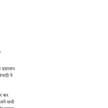
6
य प्रशासन
िपाठी ने
ार कर
 लगे सभी